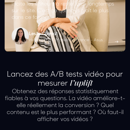
incite les visiteurs à rester plus longtemps
sur le site. C'est ce qui nous plaît le plus
dans ce format. »
Leslie Cuynat
Head of D2C Marketing France - Asus
Lancez des A/B tests vidéo pour
mesurer
l’uplift
Obtenez des réponses statistiquement
fiables à vos questions. La vidéo améliore-t-
elle réellement la conversion ? Quel
contenu est le plus performant ? Où faut-il
afficher vos vidéos ?